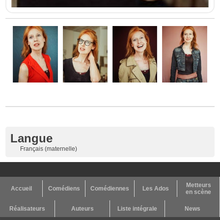
Langue
Français (maternelle)
Metteurs
Accueil
Comédiens
Comédiennes
Les Ados
en scène
Réalisateurs
Auteurs
Liste intégrale
News