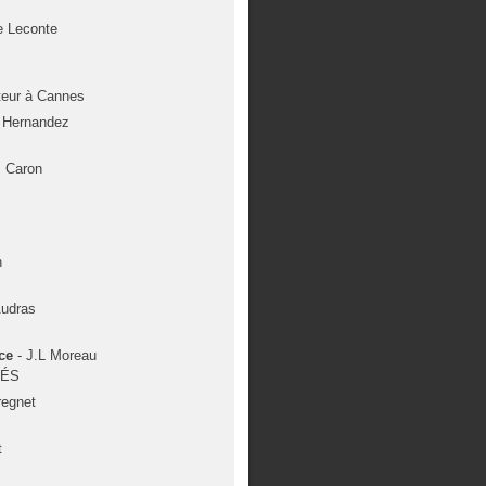
ce Leconte
uteur à Cannes
. Hernandez
. Caron
h
Audras
ce
- J.L Moreau
TÉS
regnet
t