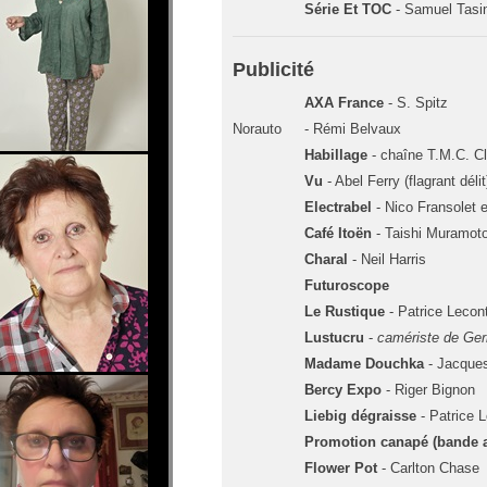
Série Et TOC
- Samuel Tasi
Publicité
AXA France
- S. Spitz
Norauto
- Rémi Belvaux
Habillage
- chaîne T.M.C. Cl
Vu
- Abel Ferry (flagrant délit
Electrabel
- Nico Fransolet 
Café Itoën
- Taishi Muramot
Charal
- Neil Harris
Futuroscope
Le Rustique
- Patrice Lecon
Lustucru
-
camériste de Ge
Madame Douchka
- Jacque
Bercy Expo
- Riger Bignon
Liebig dégraisse
- Patrice 
Promotion canapé (bande 
Flower Pot
- Carlton Chase