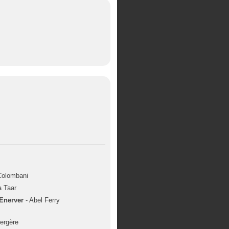
 Colombani
a Taar
'Enerver
- Abel Ferry
ergère