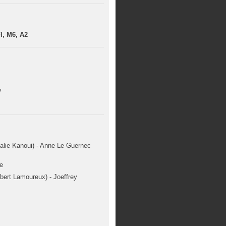
l, M6, A2
y
alie Kanoui) - Anne Le Guernec
e
bert Lamoureux) - Joeffrey