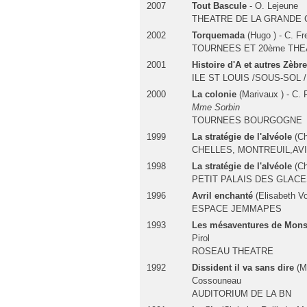
2007
Tout Bascule
- O. Lejeune
THEATRE DE LA GRANDE
2002
Torquemada
(Hugo ) - C. Fr
TOURNEES ET 20ème TH
2001
Histoire d'A et autres Zèbr
ILE ST LOUIS /SOUS-SOL
2000
La colonie
(Marivaux ) - C. 
Mme Sorbin
TOURNEES BOURGOGNE
1999
La stratégie de l'alvéole
(Chr
CHELLES, MONTREUIL,AV
1998
La stratégie de l'alvéole
(Chr
PETIT PALAIS DES GLAC
1996
Avril enchanté
(Elisabeth Vo
ESPACE JEMMAPES
1993
Les mésaventures de Mons
Pirol
ROSEAU THEATRE
1992
Dissident il va sans dire
(Mi
Cossouneau
AUDITORIUM DE LA BN