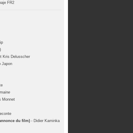
naje FR2
ip
)
et Kris Delusscher
o Japon
te
rmaine
s Monnet
Leconte
annonce du film)
- Didier Kaminka