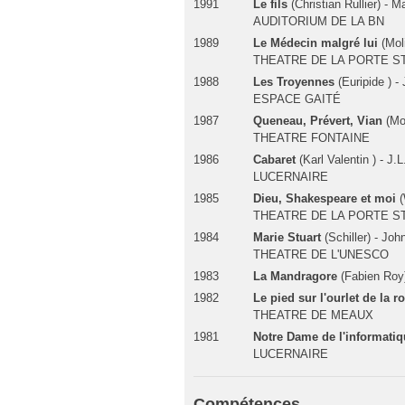
1991
Le fils
(Christian Rullier) - 
AUDITORIUM DE LA BN
1989
Le Médecin malgré lui
(Moli
THEATRE DE LA PORTE ST
1988
Les Troyennes
(Euripide ) -
ESPACE GAITÉ
1987
Queneau, Prévert, Vian
(Mon
THEATRE FONTAINE
1986
Cabaret
(Karl Valentin ) - J.L
LUCERNAIRE
1985
Dieu, Shakespeare et moi
(
THEATRE DE LA PORTE ST
1984
Marie Stuart
(Schiller) - Joh
THEATRE DE L'UNESCO
1983
La Mandragore
(Fabien Roy)
1982
Le pied sur l'ourlet de la r
THEATRE DE MEAUX
1981
Notre Dame de l'informati
LUCERNAIRE
Compétences