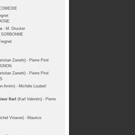
 COMEDIE
egnet
EATRE
es
- M. Drucker
 / SORBONNE
Fregnet
istian Zanetti) - Pierre Pirol
IGNON
istian Zanetti) - Pierre Pirol
ES
n Arnim) - Michèle Loubet/
ieur Karl
(Karl Valentin) - Pierre
chel Vinaver) - Maurice