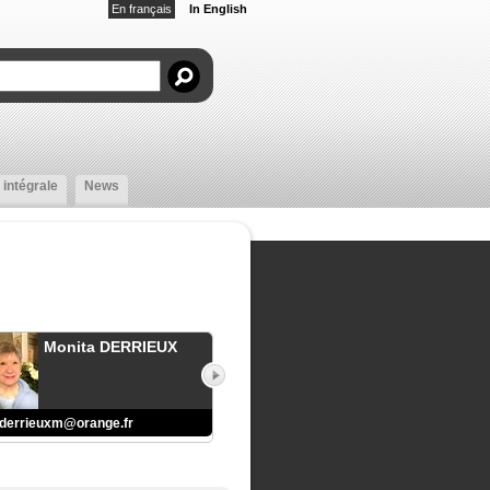
En français
In English
 intégrale
News
Monita DERRIEUX
derrieuxm@orange.fr