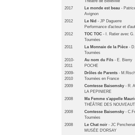
Théâtre de Belleville
2017
Le monde est beau
- Patri
Avignon
2012
Le Nid
- JP Daguerre
Performance d'acteur et d'a
2012
TOC TOC
- I. Ratier avec G
Tournées
2011
La Monnaie de la Pièce
- D
Tournées
2010-
Au nom du Fils
- E. Bierry
2011
POCHE
2009-
Drôles de Parents
- M.Risc
2010
Tournées en France
2009
Comtesse Baisemsky
- R. 
LA PEPINIERE
2008
Ma Femme s'appelle Mauri
THÉÂTRE DES NOUVEAU
2008
Comtesse Baisemsky
- C.F
Tournées
2008
Le Chat noir
- JC Penchena
MUSÉE D'ORSAY