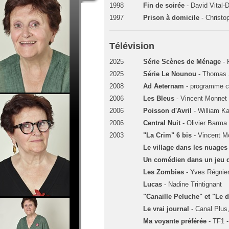
1998
Fin de soirée
- David Vital-
1997
Prison à domicile
- Christo
Télévision
2025
Série Scènes de Ménage
- 
2025
Série Le Nounou
- Thomas 
2008
Ad Aeternam
- programme co
2006
Les Bleus
- Vincent Monnet
2006
Poisson d'Avril
- William Ka
2006
Central Nuit
- Olivier Barma
2003
"La Crim" 6 bis
- Vincent M
Le village dans les nuages
Un comédien dans un jeu d
Les Zombies
- Yves Régnie
Lucas
- Nadine Trintignant
"Canaille Peluche" et "Le 
Le vrai journal
- Canal Plus,
Ma voyante préférée
- TF1 