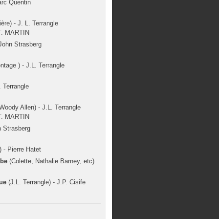
Marc Quentin
ère) - J. L. Terrangle
. MARTIN
 John Strasberg
tage ) - J.L. Terrangle
. Terrangle
Woody Allen) - J.L. Terrangle
. MARTIN
n Strasberg
 - Pierre Hatet
obe
(Colette, Nathalie Barney, etc)
que
(J.L. Terrangle) - J.P. Cisife