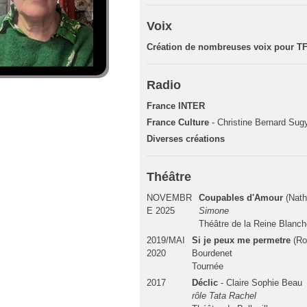
Voix
Création de nombreuses voix pour TF
Radio
France INTER
France Culture
- Christine Bernard Sug
Diverses créations
Théâtre
NOVEMBR
Coupables d'Amour
(Nath
E 2025
Simone
Théâtre de la Reine Blanch
2019/MAI
Si je peux me permetre
(Ro
2020
Bourdenet
Tournée
2017
Déclic
- Claire Sophie Beau
rôle Tata Rachel