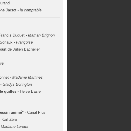
Durand
phe Jacrot -
la comptable
Francis Duquet -
Maman Brignon
Soriaux -
Françoise
urt de Julien Bachelier
rel
onnet -
Madame Martinez
-
Gladys Borington
e quilles
- Hervé Basle
r
dessin animé"
- Canal Plus
 Karl Zéro
-
Madame Leroux