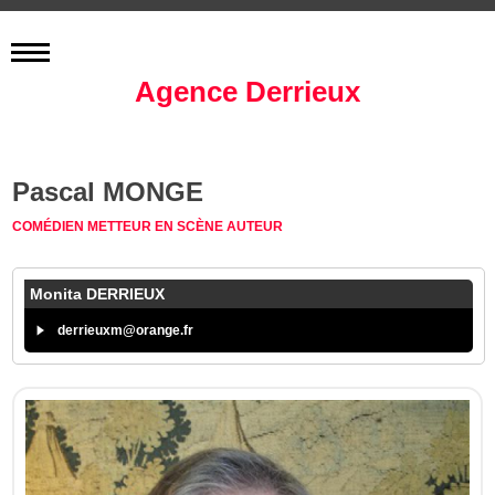
Agence Derrieux
Pascal MONGE
COMÉDIEN
METTEUR EN SCÈNE
AUTEUR
Monita DERRIEUX
derrieuxm@orange.fr