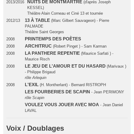
NUITS DE MONTMARTRE
2013/2016
(d'après Joseph
KESSEL)
Théâtre Alain Corneau et Ciné 13 et tournée
13 À TABLE
2012/13
(Marc Gilbert Sauvageon) - Pierre
PALMADE
Théâtre Saint Georges
PRINTEMPS DES POÈTES
2008
ARCHITRUC
2008
(Robert Pinget ) - Sam Karman
LA PANTHERE REPENTIE
2008
(Maurice Sarfati ) -
Maurice Risch
LE JEU DE L'AMOUR ET DU HASARD
2008
(Marivaux )
- Philippe Brigaud
rôle Arlequin
L'EXIL
2008
(H. Montherlant) - Bernard RISTROPH
LES FOURBERIES DE SCAPIN
- Jean PERIMONY
rôle Scapin
VOULEZ VOUS JOUER AVEC MOA
- Jean Daniel
LAVAL
Voix / Doublages