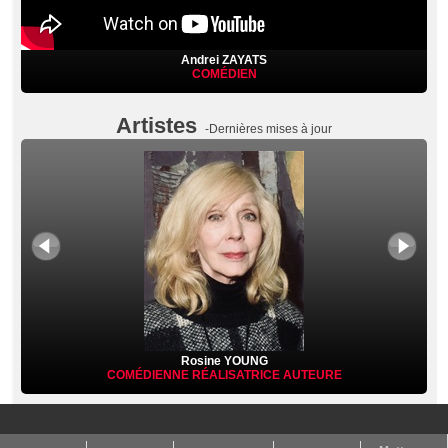
Andrei ZAYATS
COMÉDIEN
Artistes
-Dernières mises à jour
Rosine YOUNG
COMÉDIENNE
RÉALISATRICE
AUTEURE