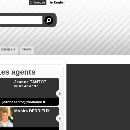
En français
In English
 intégrale
News
Les agents
Jeanne TANTOT
06 81 42 47 97
jeanne.tantot@wanadoo.fr
Monita DERRIEUX