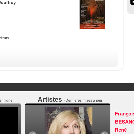
Jouffroy
cteurs.
Artistes
en ligne
-Dernières mises à jour
Franç
BESAN
René 