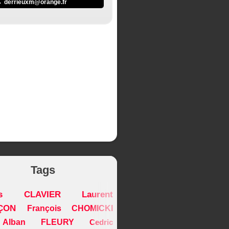
derrieuxm@orange.fr
Tags
ois CLAVIER
Laurent
ÇON
François CHOMICKI
Alban FLEURY
Cedric